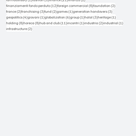
12 posts
8 posts
2 posts
finanziamenti fondo perduto
(12)
foreign commercial
(8)
foundation
(2)
2 posts
3 posts
2 posts
1 post
3 posts
france
(2)
franchising
(3)
fund
(2)
games
(1)
generation handovers
(3)
4 posts
1 post
6 posts
1 post
3 posts
1 post
geopolitics
(4)
giovani
(1)
globalization
(6)
group
(1)
halal
(3)
heritage
(1)
8 posts
8 posts
11 posts
1 post
2 posts
1 post
holding
(8)
horeca
(8)
hub and club
(11)
incontri
(1)
industria
(2)
industrial
(1)
2 posts
infrastructure
(2)