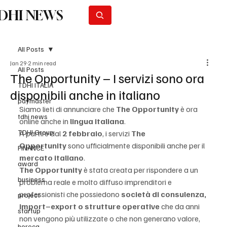
DHI NEWS
Subscribe
All Posts
Jan 29
2 min read
All Posts
The Opportunity – I servizi sono ora
TDHI ITALIA
disponibili anche in italiano
paymaster
Siamo lieti di annunciare che 
The Opportunity
 è ora 
tdhi news
online anche in 
lingua italiana
.
TDHI Group
A partire dal 
2 febbraio
, i servizi 
The 
Opportunity
 sono ufficialmente disponibili anche per il 
FINANCE
mercato italiano
.
award
The Opportunity
 è stata creata per rispondere a un 
business
problema reale e molto diffuso:imprenditori e 
professionisti che possiedono 
società di consulenza, 
project
import–export o strutture operative
 che da anni 
startup
non vengono più utilizzate o che non generano valore, 
horeca