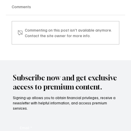
Comments
Commenting on this post isn't available anymore.
Contact the site owner for more info.
Mazzucato International: il nuovo sviluppo
digitale tra vino, lifestyle e servizi corporate
Mazzucato International: the new digital
development between wine, lifestyle and
Subscribe now and get exclusive
corporate services
access to premium content.
Signing up allows you to obtain financial privileges, receive a
newsletter with helpful information, and access premium
services.
Email
*