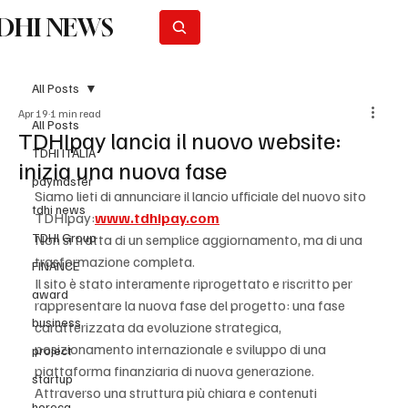
DHI NEWS
Subscribe
All Posts
Apr 19
1 min read
All Posts
TDHIpay lancia il nuovo website:
TDHI ITALIA
inizia una nuova fase
paymaster
Siamo lieti di annunciare il lancio ufficiale del nuovo sito 
tdhi news
TDHIpay:
www.tdhipay.com
TDHI Group
Non si tratta di un semplice aggiornamento, ma di una 
trasformazione completa.
FINANCE
Il sito è stato interamente riprogettato e riscritto per 
award
rappresentare la nuova fase del progetto: una fase 
business
caratterizzata da evoluzione strategica, 
posizionamento internazionale e sviluppo di una 
project
piattaforma finanziaria di nuova generazione.
startup
Attraverso una struttura più chiara e contenuti 
horeca