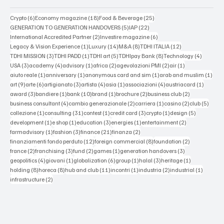
6 posts
18 posts
25 posts
Crypto
(6)
Economy magazine
(18)
Food & Beverage
(25)
5 posts
22 posts
GENERATION TO GENERATION HANDOVERS
(5)
IAP
(22)
2 posts
6 posts
International Accredited Partner
(2)
Investire magazine
(6)
1 post
14 posts
8 posts
12 posts
Legacy & Vision Experience
(1)
Luxury
(14)
M&A
(8)
TDHI ITALIA
(12)
3 posts
1 post
5 posts
8 posts
4 posts
TDHI MISSION
(3)
TDHI PADD
(1)
TDHI art
(5)
TDHIpay Bank
(8)
Technology
(4)
3 posts
4 posts
1 post
2 posts
2 posts
1 post
USA
(3)
academy
(4)
advisory
(1)
africa
(2)
agevolazioni PMI
(2)
air
(1)
1 post
1 post
1 post
1 po
aiuto reale
(1)
anniversary
(1)
anonymous card and sim
(1)
arab and muslim
(1)
9 posts
6 posts
3 posts
4 posts
1 post
4 posts
1 post
art
(9)
arte
(6)
artigianato
(3)
artista
(4)
asia
(1)
associazioni
(4)
austriacard
(1)
3 posts
1 post
10 posts
1 post
2 posts
2 posts
award
(3)
bandiere
(1)
bank
(10)
brand
(1)
brochure
(2)
business club
(2)
4 posts
2 posts
1 post
2 posts
5 post
business consultant
(4)
cambio generazionale
(2)
carriera
(1)
casino
(2)
club
(5)
1 post
31 posts
1 post
3 posts
1 post
5 posts
collezione
(1)
consulting
(31)
contest
(1)
credit card
(3)
crypto
(1)
design
(5)
1 post
1 post
3 posts
1 post
2 posts
development
(1)
e shop
(1)
education
(3)
energies
(1)
entertainment
(2)
1 post
3 posts
21 posts
2 posts
farmadvisory
(1)
fashion
(3)
finance
(21)
finanza
(2)
12 posts
8 posts
2 posts
finanziamenti fondo perduto
(12)
foreign commercial
(8)
foundation
(2)
2 posts
3 posts
2 posts
1 post
3 posts
france
(2)
franchising
(3)
fund
(2)
games
(1)
generation handovers
(3)
4 posts
1 post
6 posts
1 post
3 posts
1 post
geopolitics
(4)
giovani
(1)
globalization
(6)
group
(1)
halal
(3)
heritage
(1)
8 posts
8 posts
11 posts
1 post
2 posts
1 post
holding
(8)
horeca
(8)
hub and club
(11)
incontri
(1)
industria
(2)
industrial
(1)
2 posts
infrastructure
(2)