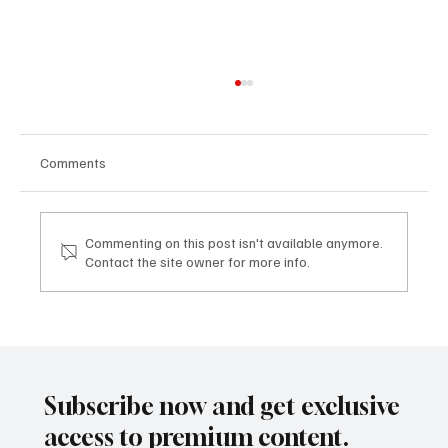
Comments
Commenting on this post isn't available anymore.
Contact the site owner for more info.
TDHI LEGACY & VISION EXPERIENCE: dove
la visione imprenditoriale diventa legacy
TDHI LEGACY & VISION EXPERIENCE: where
business vision becomes legacy
Subscribe now and get exclusive
access to premium content.