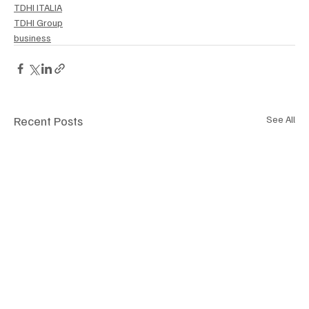
TDHI ITALIA
TDHI Group
business
Recent Posts
See All