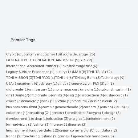
Popular Tags
6 posts
18 posts
25 posts
Crypto
(6)
Economy magazine
(18)
Food & Beverage
(25)
5 posts
22 posts
GENERATION TO GENERATION HANDOVERS
(5)
IAP
(22)
2 posts
6 posts
International Accredited Partner
(2)
Investire magazine
(6)
1 post
14 posts
8 posts
12 posts
Legacy & Vision Experience
(1)
Luxury
(14)
M&A
(8)
TDHI ITALIA
(12)
3 posts
1 post
6 posts
8 posts
4 posts
TDHI MISSION
(3)
TDHI PADD
(1)
TDHI art
(6)
TDHIpay Bank
(8)
Technology
(4)
3 posts
4 posts
1 post
2 posts
2 posts
1 post
USA
(3)
academy
(4)
advisory
(1)
africa
(2)
agevolazioni PMI
(2)
air
(1)
1 post
1 post
1 post
1 po
aiuto reale
(1)
anniversary
(1)
anonymous card and sim
(1)
arab and muslim
(1)
10 posts
7 posts
3 posts
4 posts
1 post
4 posts
1 post
art
(10)
arte
(7)
artigianato
(3)
artista
(4)
asia
(1)
associazioni
(4)
austriacard
(1)
3 posts
1 post
10 posts
1 post
2 posts
2 posts
award
(3)
bandiere
(1)
bank
(10)
brand
(1)
brochure
(2)
business club
(2)
4 posts
2 posts
1 post
2 posts
5 post
business consultant
(4)
cambio generazionale
(2)
carriera
(1)
casino
(2)
club
(5)
1 post
31 posts
1 post
3 posts
1 post
5 posts
collezione
(1)
consulting
(31)
contest
(1)
credit card
(3)
crypto
(1)
design
(5)
1 post
1 post
3 posts
1 post
2 posts
development
(1)
e shop
(1)
education
(3)
energies
(1)
entertainment
(2)
1 post
3 posts
21 posts
2 posts
farmadvisory
(1)
fashion
(3)
finance
(21)
finanza
(2)
12 posts
8 posts
2 posts
finanziamenti fondo perduto
(12)
foreign commercial
(8)
foundation
(2)
2 posts
3 posts
2 posts
1 post
3 posts
france
(2)
franchising
(3)
fund
(2)
games
(1)
generation handovers
(3)