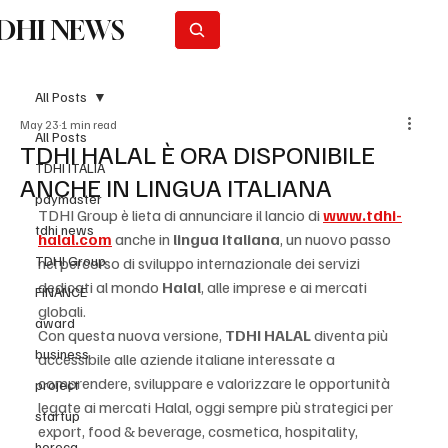
DHI NEWS
Subscribe
All Posts
May 23
1 min read
All Posts
TDHI HALAL È ORA DISPONIBILE
TDHI ITALIA
ANCHE IN LINGUA ITALIANA
paymaster
TDHI Group è lieta di annunciare il lancio di 
www.tdhi-
tdhi news
halal.com
 anche in 
lingua italiana
, un nuovo passo 
TDHI Group
nel percorso di sviluppo internazionale dei servizi 
dedicati al mondo 
Halal
, alle imprese e ai mercati 
FINANCE
globali.
award
Con questa nuova versione, 
TDHI HALAL
 diventa più 
business
accessibile alle aziende italiane interessate a 
comprendere, sviluppare e valorizzare le opportunità 
project
legate ai mercati Halal, oggi sempre più strategici per 
startup
export, food & beverage, cosmetica, hospitality, 
horeca