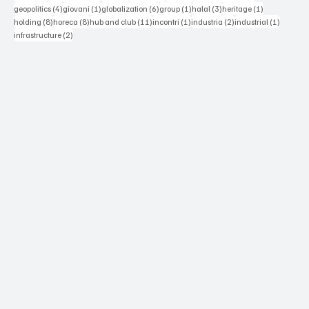
4 posts
1 post
6 posts
1 post
3 posts
1 post
geopolitics
(4)
giovani
(1)
globalization
(6)
group
(1)
halal
(3)
heritage
(1)
8 posts
8 posts
11 posts
1 post
2 posts
1 post
holding
(8)
horeca
(8)
hub and club
(11)
incontri
(1)
industria
(2)
industrial
(1)
2 posts
infrastructure
(2)