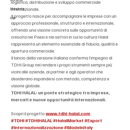
logistica, distribuzione e sviluppo commerciale 
lifestyle
internazionale.
Il progetto nasce per accompagnare le imprese con un 
iap
approccio professionale, strutturato e internazionale, 
offrendo una visione concreta sulle opportunità di 
crescita nei Paesi e nei settori in cui la cultura Halal 
rappresenta un elemento essenziale di fiducia, qualità e 
apertura commerciale.
Il lancio della versione italiana conferma l’impegno di 
TDHI Group nel rendere i propri strumenti sempre più 
vicini alle aziende, ai partner e agli operatori che 
desiderano espandersi con metodo, competenza e 
visione globale.
TDHI HALAL: un ponte strategico tra imprese, 
mercati e nuove opportunità internazionali.
Scopri il progetto:
www.tdhi-halal.com
#TDHI
#TDHIHALAL
#HalalMarket
#Export
#Internazionalizzazione
#MadeInItaly