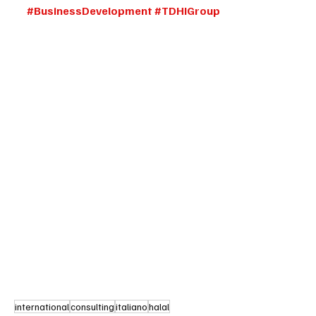
#BusinessDevelopment
#TDHIGroup
international
consulting
italiano
halal