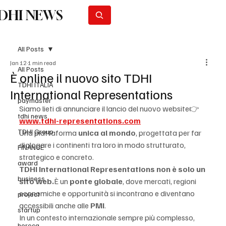
DHI NEWS
Subscribe
All Posts
Jan 12
1 min read
All Posts
È online il nuovo sito TDHI
TDHI ITALIA
International Representations
paymaster
Siamo lieti di annunciare il lancio del nuovo website👉 
tdhi news
www.tdhi-representations.com
TDHI Group
Una piattaforma 
unica al mondo
, progettata per far 
dialogare i continenti tra loro in modo strutturato, 
FINANCE
strategico e concreto.
award
TDHI International Representations non è solo un 
business
sito web.
È un 
ponte globale
, dove mercati, regioni 
economiche e opportunità si incontrano e diventano 
project
accessibili anche alle 
PMI
.
startup
In un contesto internazionale sempre più complesso, 
horeca