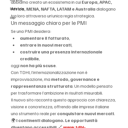
abbiamo creato un ecosistema in cui 
Europa, APAC, 
lifestyle
Africa, MENA, NAFTA, LATAM e Australia
 dialogano 
tra loro attraverso un’unica regia strategica.
iap
Un messaggio chiaro per le PMI
Se una PMI desidera:
aumentare il fatturato
,
entrare in nuovi mercati
,
costruire una presenza internazionale 
credibile
,
oggi 
non ha più scuse
.
Con TDHI, l’internazionalizzazione non è 
improvvisazione, ma 
metodo, governance e 
rappresentanza strutturata
. Un modello pensato 
per trasformare l’ambizione in risultati misurabili.
Il nuovo sito racconta questo approccio con chiarezza, 
visione e concretezza, offrendo alle imprese italiane 
uno strumento reale per 
conquistare nuovi mercati
.
🌍 
I continenti dialogano. Le opportunità 
diventano accessibili.
🔗 
www.tdhi-