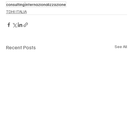
consulting
internazionalizzazione
TDHI ITALIA
Recent Posts
See All