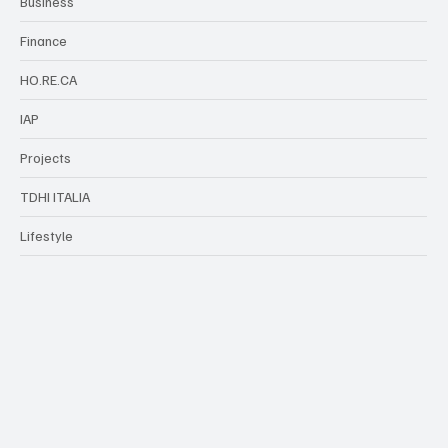
Business
Finance
HO.RE.CA
IAP
Projects
TDHI ITALIA
Lifestyle