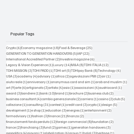
Popular Tags
6 posts
18 posts
25 posts
Crypto
(6)
Economy magazine
(18)
Food & Beverage
(25)
5 posts
22 posts
GENERATION TO GENERATION HANDOVERS
(5)
IAP
(22)
2 posts
6 posts
International Accredited Partner
(2)
Investire magazine
(6)
1 post
14 posts
8 posts
12 posts
Legacy & Vision Experience
(1)
Luxury
(14)
M&A
(8)
TDHI ITALIA
(12)
3 posts
1 post
5 posts
8 posts
4 posts
TDHI MISSION
(3)
TDHI PADD
(1)
TDHI art
(5)
TDHIpay Bank
(8)
Technology
(4)
3 posts
4 posts
1 post
2 posts
2 posts
1 post
USA
(3)
academy
(4)
advisory
(1)
africa
(2)
agevolazioni PMI
(2)
air
(1)
1 post
1 post
1 post
1 po
aiuto reale
(1)
anniversary
(1)
anonymous card and sim
(1)
arab and muslim
(1)
9 posts
6 posts
3 posts
4 posts
1 post
4 posts
1 post
art
(9)
arte
(6)
artigianato
(3)
artista
(4)
asia
(1)
associazioni
(4)
austriacard
(1)
3 posts
1 post
10 posts
1 post
2 posts
2 posts
award
(3)
bandiere
(1)
bank
(10)
brand
(1)
brochure
(2)
business club
(2)
4 posts
2 posts
1 post
2 posts
5 post
business consultant
(4)
cambio generazionale
(2)
carriera
(1)
casino
(2)
club
(5)
1 post
31 posts
1 post
3 posts
1 post
5 posts
collezione
(1)
consulting
(31)
contest
(1)
credit card
(3)
crypto
(1)
design
(5)
1 post
1 post
3 posts
1 post
2 posts
development
(1)
e shop
(1)
education
(3)
energies
(1)
entertainment
(2)
1 post
3 posts
21 posts
2 posts
farmadvisory
(1)
fashion
(3)
finance
(21)
finanza
(2)
12 posts
8 posts
2 posts
finanziamenti fondo perduto
(12)
foreign commercial
(8)
foundation
(2)
2 posts
3 posts
2 posts
1 post
3 posts
france
(2)
franchising
(3)
fund
(2)
games
(1)
generation handovers
(3)
4 posts
1 post
6 posts
1 post
3 posts
1 post
geopolitics
(4)
giovani
(1)
globalization
(6)
group
(1)
halal
(3)
heritage
(1)