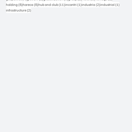
8 posts
8 posts
11 posts
1 post
2 posts
1 post
holding
(8)
horeca
(8)
hub and club
(11)
incontri
(1)
industria
(2)
industrial
(1)
2 posts
infrastructure
(2)